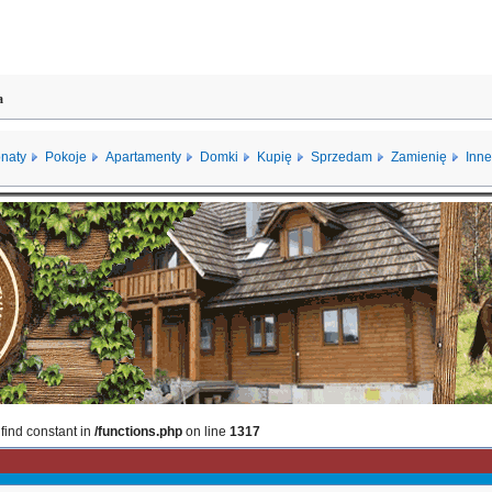
a
naty
Pokoje
Apartamenty
Domki
Kupię
Sprzedam
Zamienię
Inne
 find constant in
/functions.php
on line
1317