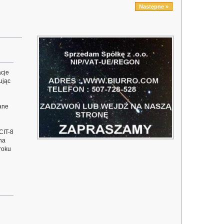
Następne »
acje
ując
ane
CIT-8
na
roku