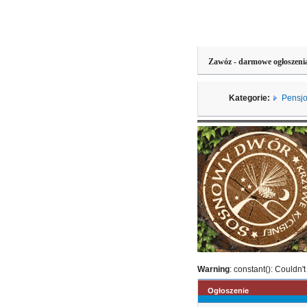
Zawóz - darmowe ogłoszeni
Kategorie:
Pensjo
Warning
: constant(): Couldn't
Ogłoszenie