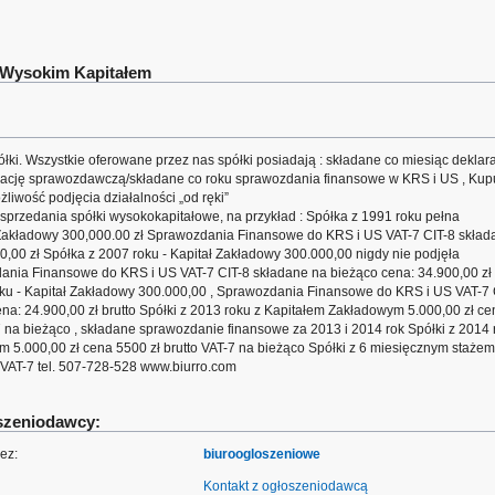
 Wysokim Kapitałem
i. Wszystkie oferowane przez nas spółki posiadają : składane co miesiąc deklar
uację sprawozdawczą/składane co roku sprawozdania finansowe w KRS i US , Kup
liwość podjęcia działalności „od ręki”
przedania spółki wysokokapitałowe, na przykład : Spółka z 1991 roku pełna
Zakładowy 300,000.00 zł Sprawozdania Finansowe do KRS i US VAT-7 CIT-8 skład
0,00 zł Spółka z 2007 roku - Kapitał Zakładowy 300.000,00 nigdy nie podjęła
dania Finansowe do KRS i US VAT-7 CIT-8 składane na bieżąco cena: 34.900,00 zł
oku - Kapitał Zakładowy 300.000,00 , Sprawozdania Finansowe do KRS i US VAT-7 
na: 24.900,00 zł brutto Spółki z 2013 roku z Kapitałem Zakładowym 5.000,00 zł ce
t-7 na bieżąco , składane sprawozdanie finansowe za 2013 i 2014 rok Spółki z 2014 
 5.000,00 zł cena 5500 zł brutto VAT-7 na bieżąco Spółki z 6 miesięcznym stażem
o VAT-7 tel. 507-728-528 www.biurro.com
oszeniodawcy:
ez:
biuroogloszeniowe
Kontakt z ogłoszeniodawcą