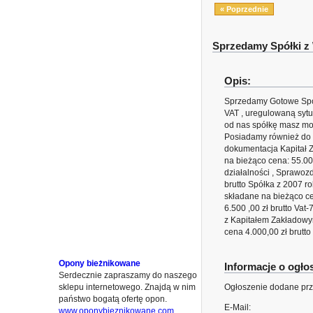
« Poprzednie
Sprzedamy Spółki z
Opis:
Sprzedamy Gotowe Spółk
VAT , uregulowaną syt
od nas spółkę masz moż
Posiadamy również do s
dokumentacja Kapitał 
na bieżąco cena: 55.00
działalności , Sprawoz
brutto Spółka z 2007 r
składane na bieżąco ce
6.500 ,00 zł brutto Va
z Kapitałem Zakładowym
cena 4.000,00 zł brutt
Opony bieżnikowane
Informacje o ogł
Serdecznie zapraszamy do naszego
sklepu internetowego. Znajdą w nim
Ogłoszenie dodane prz
państwo bogatą ofertę opon.
E-Mail:
www.oponybieznikowane.com