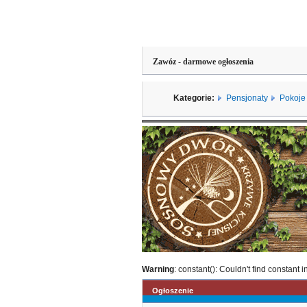
Zawóz - darmowe ogłoszenia
Kategorie:
Pensjonaty
Pokoje
Warning
: constant(): Couldn't find constant i
Ogłoszenie