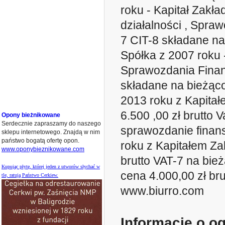
roku - Kapitał Zakł
działalności , Spr
7 CIT-8 składane na
Spółka z 2007 roku 
Sprawozdania Finan
składane na bieżąco 
2013 roku z Kapita
6.500 ,00 zł brutto 
Opony bieżnikowane
Serdecznie zapraszamy do naszego
sprawozdanie finans
sklepu internetowego. Znajdą w nim
państwo bogatą ofertę opon.
roku z Kapitałem Za
www.oponybieznikowane.com
brutto VAT-7 na bie
Kupując płytę, której jeden z utworów słychać w
cena 4.000,00 zł bru
tle, ratują Państwo Cerkiew.
www.biurro.com
Informacje o o