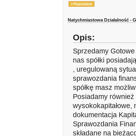
« Poprzednie
Natychmiastowa Działalność - 
Opis:
Sprzedamy Gotowe S
nas spółki posiadaj
, uregulowaną sytu
sprawozdania finan
spółkę masz możliwo
Posiadamy również 
wysokokapitałowe, n
dokumentacja Kapit
Sprawozdania Finan
składane na bieżąco